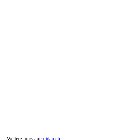
www.be.ch:volksschule-
leichte-sprache
Weitere Infos auf:
nidau.ch